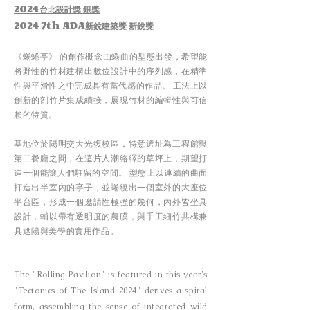
2024台北設計獎 銀獎
​2024 7th ADA新銳建築獎 新銳獎
《蜷蜷亭》 的創作概念由蜷曲的型態出發，希望能
將野性的竹材建構出數位設計中的序列感，在精準
性與平滑性之中完成具有當代感的作品。 工法上以
創新的剖竹片集成續接，展現竹材的編輯性與可信
賴的特質。
基地位於陽明交大光復校區，特意選址為工程館與
第二餐廳之間，在這片人潮絡繹的草坪上，期望打
造一個能讓人們駐留的空間。 型態上以連續的曲面
打造出半室內的亭子，並蜷繞出一個室外的大座位
平台區，形成一個邀請性極強的幾何，內外皆坐具
設計，輔以帶有透明度的農膜，與手工細竹共構兼
具遮陽與美學的實用作品。
The "Rolling Pavilion" is featured in this year's
"Tectonics of The Island 2024
" derives a spiral
form, assembling the sense of integrated wild