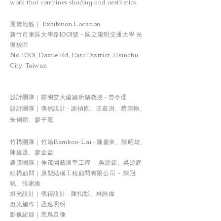
work that combines shading and aesthetics.
展覽地點｜ Exhibition Location
新竹市東區大學路1001號－國立陽明交通大學 光
復校區
No. 1001, Daxue Rd, East District, Hsinchu
City, Taiwan
設計團隊｜陽明交大建築所副教授 - 曾令理
設計團隊｜偶然設計 - 謝禎原、王嘉澍、蔡宗翰、
朱俐穎、廖子寬
竹構團隊｜竹籟Bamboo-Lai - 陳慶來、陳昭雄、
陳建丞、廖金益
農膜團隊｜伸茂園藝溫室工程 - 吳源鋐、吳源庭
結構顧問｜原型結構工程顧問有限公司 - 陳冠
帆、張家維
燈光設計｜偶得設計 - 陳怡彰、林皓偉
燈光施作｜丞逸照明
影像紀錄｜黑鳥音像